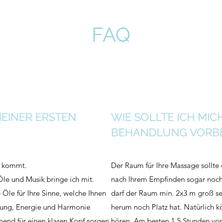
FAQ
EINER ERSTEN
WIE SOLLTE ICH MIC
BEHANDLUNG VORBE
en kommt.
Der Raum für Ihre Massage sollte 
le und Musik bringe ich mit.
nach Ihrem Empfinden sogar noch
 Öle für Ihre Sinne, welche Ihnen
darf der Raum min. 2x3 m groß se
nung, Energie und Harmonie
herum noch Platz hat. Natürlich k
hend für einen klaren Kopf sorgen.
hören. Am besten 1,5 Stunden vor 