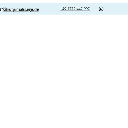
+49 1772 447 997
erklärung
o@trinity-massage.de
Intern