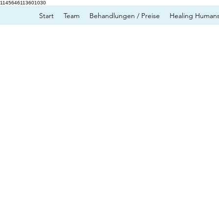
1145646113601030
Start
Team
Behandlungen / Preise
Healing Humans