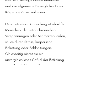
was den Heilungsprozess unterstützt
und die allgemeine Beweglichkeit des
Körpers spürbar verbessert.
Diese intensive Behandlung ist ideal für
Menschen, die unter chronischen
Verspannungen oder Schmerzen leiden,
sei es durch Stress, körperliche
Belastung oder Fehlhaltungen.
Gleichzeitig bietet sie ein
unvergleichliches Gefühl der Befreiung,
da selbst tiefsitzende Spannungen
gezielt gelöst werden.
Erlebe die tiefgehende Entspannung,
die dir eine Deep Tissue Massage bietet,
und spüre, wie dein Körper neue
Energie tankt. Lass dich in einen Zustand